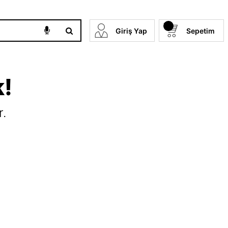
Giriş Yap
Sepetim
k!
r.