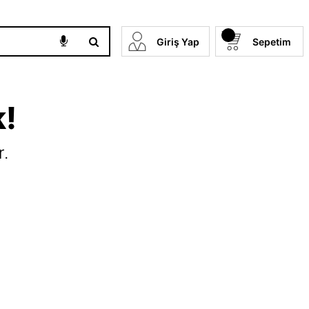
Giriş Yap
Sepetim
k!
r.