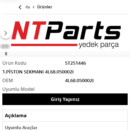
Anasayfa
Ürünler
5/5
ST251446
1.PİSTON SEKMANI 4L68.050002I
4L68.050002I
Giriş Yapınız
Açıklama
Uyumlu Araçlar