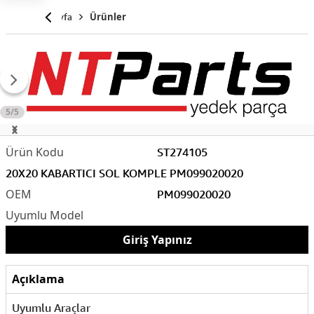
Anasayfa
Ürünler
5/5
ST274105
20X20 KABARTICI SOL KOMPLE PM099020020
PM099020020
Giriş Yapınız
Açıklama
Uyumlu Araçlar