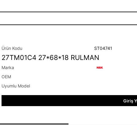
ST04741
27TM01C4 27*68*18 RULMAN
Giriş 