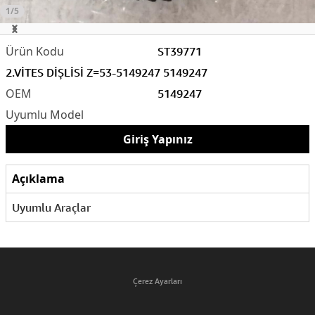
1/5
ST39771
2.VİTES DİŞLİSİ Z=53-5149247 5149247
5149247
Giriş Yapınız
Açıklama
Uyumlu Araçlar
Çerez Ayarları