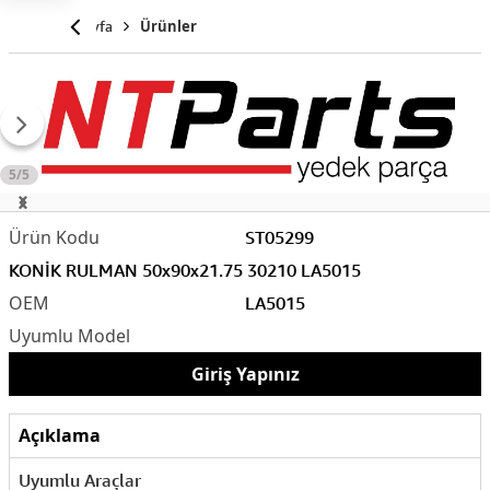
Anasayfa
Ürünler
5/5
ST05299
KONİK RULMAN 50x90x21.75 30210 LA5015
LA5015
Giriş Yapınız
Açıklama
Uyumlu Araçlar