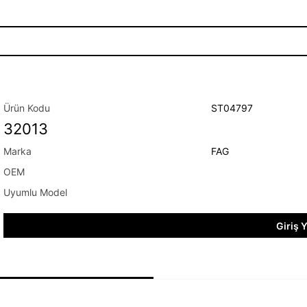
ST04797
32013
FAG
Giriş 