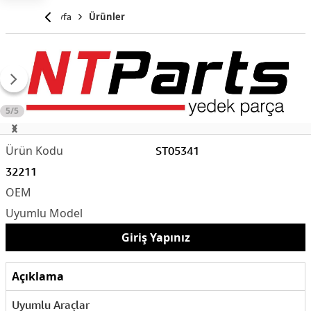
Anasayfa
Ürünler
5/5
ST05341
32211
Giriş Yapınız
Açıklama
Uyumlu Araçlar