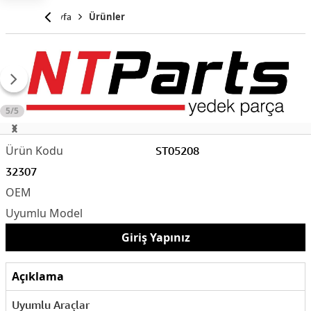
Anasayfa
Ürünler
5/5
ST05208
32307
Giriş Yapınız
Açıklama
Uyumlu Araçlar