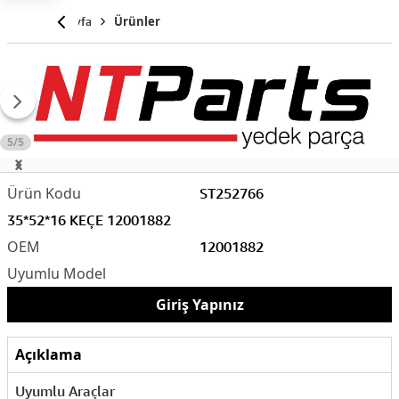
Anasayfa
Ürünler
5/5
ST252766
35*52*16 KEÇE 12001882
12001882
Giriş Yapınız
Açıklama
Uyumlu Araçlar