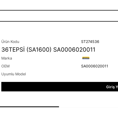
ST274536
36TEPSİ (SA1600) SA0006020011
SA0006020011
Giriş 