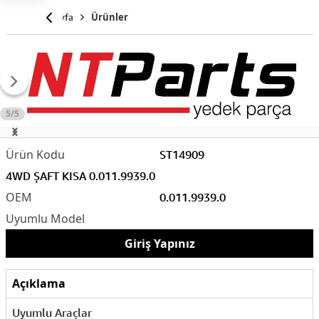
Anasayfa
Ürünler
5/5
ST14909
4WD ŞAFT KISA 0.011.9939.0
0.011.9939.0
Giriş Yapınız
Açıklama
Uyumlu Araçlar