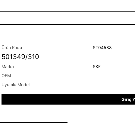
ST04588
501349/310
SKF
Giriş 