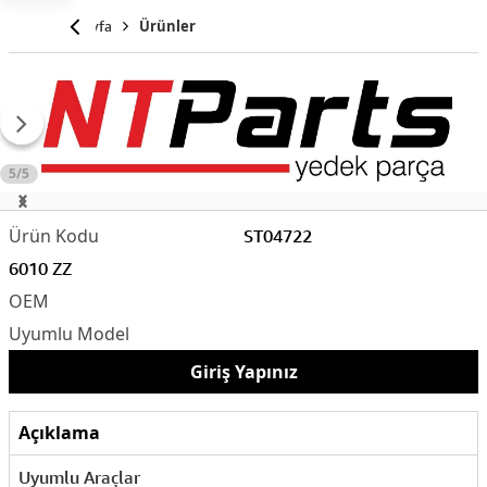
Anasayfa
Ürünler
5/5
ST04722
6010 ZZ
Giriş Yapınız
Açıklama
Uyumlu Araçlar