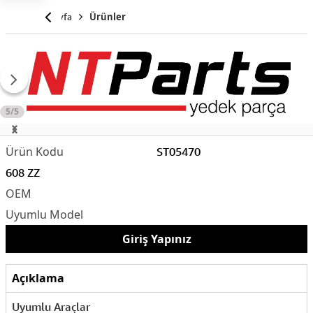
Anasayfa
Ürünler
5/5
ST05470
608 ZZ
Giriş Yapınız
Açıklama
Uyumlu Araçlar