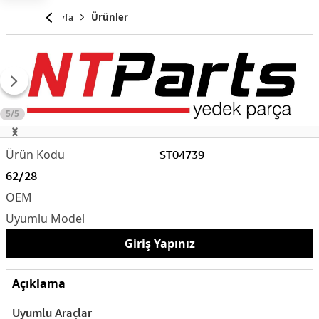
Anasayfa
Ürünler
5/5
ST04739
62/28
Giriş Yapınız
Açıklama
Uyumlu Araçlar