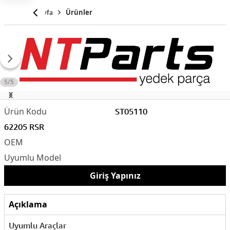
Anasayfa
Ürünler
5/5
ST05110
62205 RSR
Giriş Yapınız
Açıklama
Uyumlu Araçlar