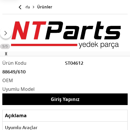
Anasayfa
Ürünler
5/5
ST04612
88649/610
Giriş Yapınız
Açıklama
Uyumlu Araçlar