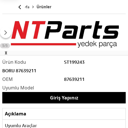
Anasayfa
Ürünler
5/5
ST199243
BORU 87639211
87639211
Giriş Yapınız
Açıklama
Uyumlu Araçlar