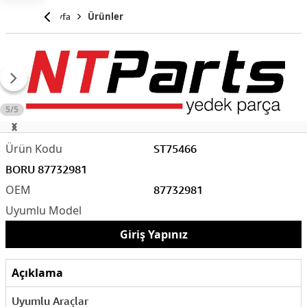
Anasayfa
Ürünler
5/5
ST75466
BORU 87732981
87732981
Giriş Yapınız
Açıklama
Uyumlu Araçlar