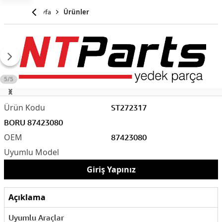
Anasayfa
Ürünler
5/5
ST272317
BORU 87423080
87423080
Giriş Yapınız
Açıklama
Uyumlu Araçlar