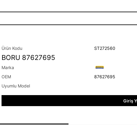
ST272560
BORU 87627695
87627695
Giriş 