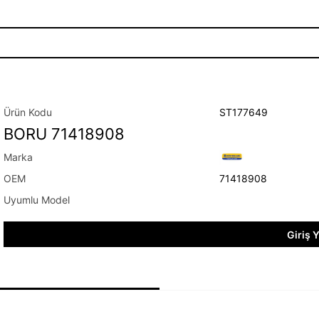
ST177649
BORU 71418908
71418908
Giriş 