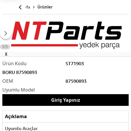
Anasayfa
Ürünler
5/5
ST71903
BORU 87590893
87590893
Giriş Yapınız
Açıklama
Uyumlu Araçlar