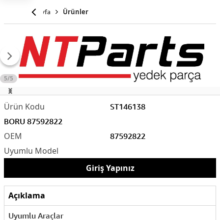
Anasayfa
Ürünler
5/5
ST146138
BORU 87592822
87592822
Giriş Yapınız
Açıklama
Uyumlu Araçlar