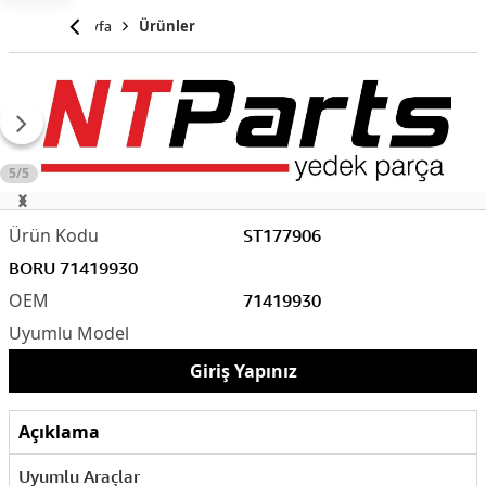
Anasayfa
Ürünler
5/5
ST177906
BORU 71419930
71419930
Giriş Yapınız
Açıklama
Uyumlu Araçlar