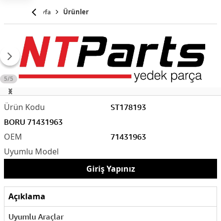
Anasayfa
Ürünler
5/5
ST178193
BORU 71431963
71431963
Giriş Yapınız
Açıklama
Uyumlu Araçlar