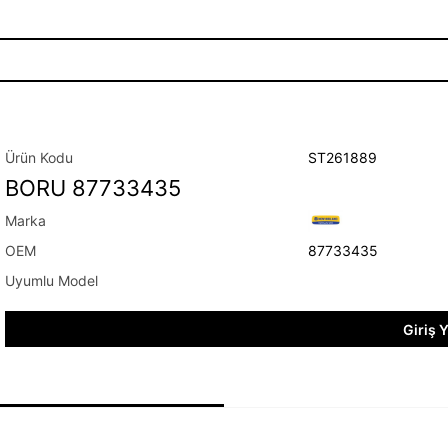
ST261889
BORU 87733435
87733435
Giriş 