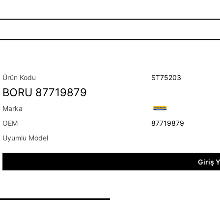
ST75203
BORU 87719879
87719879
Giriş 