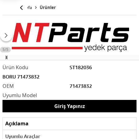
Anasayfa
Ürünler
5/5
ST182036
BORU 71473832
71473832
Giriş Yapınız
Açıklama
Uyumlu Araçlar