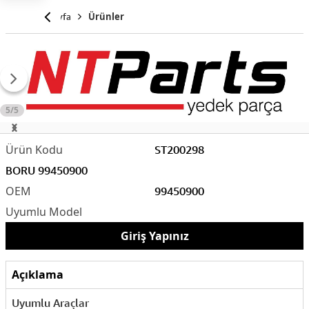
Anasayfa
Ürünler
5/5
ST200298
BORU 99450900
99450900
Giriş Yapınız
Açıklama
Uyumlu Araçlar