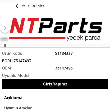
Anasayfa
Ürünler
5/5
ST184337
BORU 73147493
73147493
Giriş Yapınız
Açıklama
Uyumlu Araçlar