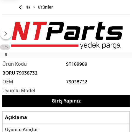
Anasayfa
Ürünler
5/5
ST189989
BORU 79038732
79038732
Giriş Yapınız
Açıklama
Uyumlu Araçlar