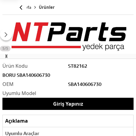
Anasayfa
Ürünler
5/5
ST82162
BORU SBA140606730
SBA140606730
Giriş Yapınız
Açıklama
Uyumlu Araçlar