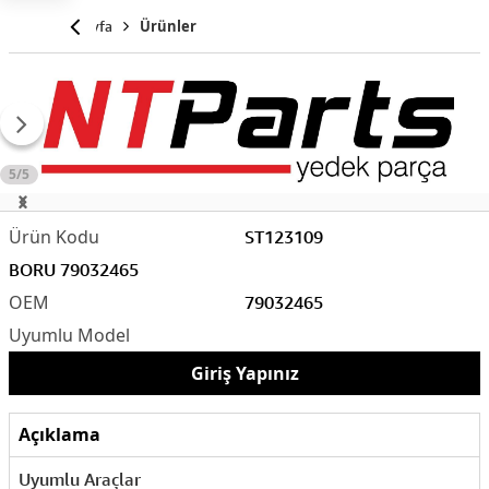
Anasayfa
Ürünler
5/5
ST123109
BORU 79032465
79032465
Giriş Yapınız
Açıklama
Uyumlu Araçlar