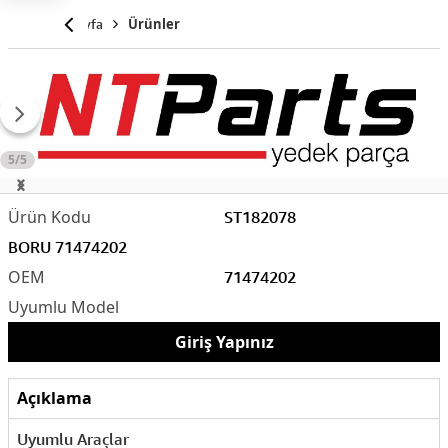
Anasayfa
Ürünler
5/5
ST182078
BORU 71474202
71474202
Giriş Yapınız
Açıklama
Uyumlu Araçlar