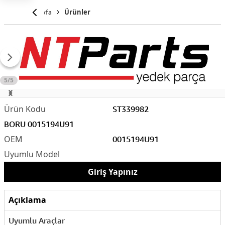
Anasayfa
Ürünler
5/5
ST339982
BORU 0015194U91
0015194U91
Giriş Yapınız
Açıklama
Uyumlu Araçlar