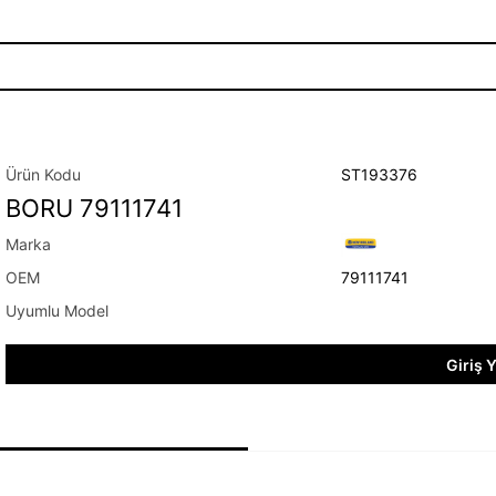
ST193376
BORU 79111741
79111741
Giriş 