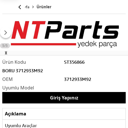
Anasayfa
Ürünler
5/5
ST356866
BORU 3712933M92
3712933M92
Giriş Yapınız
Açıklama
Uyumlu Araçlar