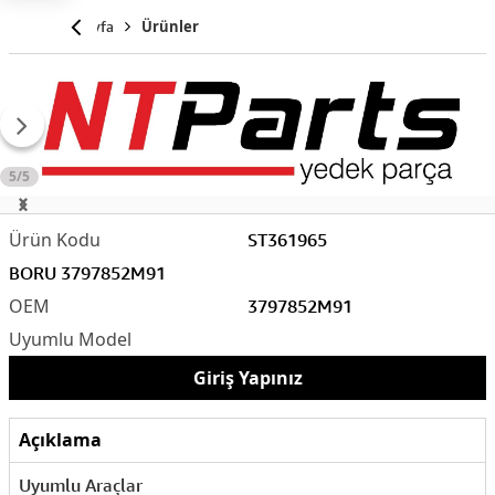
Anasayfa
Ürünler
5/5
ST361965
BORU 3797852M91
3797852M91
Giriş Yapınız
Açıklama
Uyumlu Araçlar