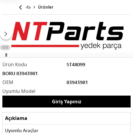
Anasayfa
Ürünler
5/5
ST48099
BORU 83943981
83943981
Giriş Yapınız
Açıklama
Uyumlu Araçlar