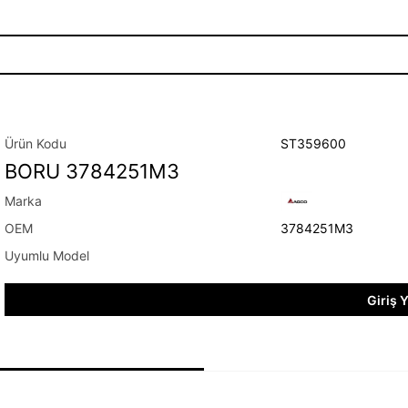
ST359600
BORU 3784251M3
3784251M3
Giriş 