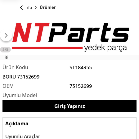
Anasayfa
Ürünler
5/5
ST184355
BORU 73152699
73152699
Giriş Yapınız
Açıklama
Uyumlu Araçlar