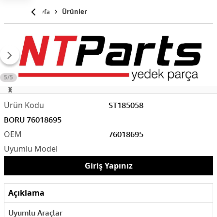
Anasayfa
Ürünler
5/5
ST185058
BORU 76018695
76018695
Giriş Yapınız
Açıklama
Uyumlu Araçlar