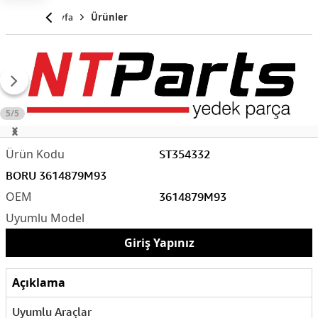
Anasayfa
Ürünler
5/5
ST354332
BORU 3614879M93
3614879M93
Giriş Yapınız
Açıklama
Uyumlu Araçlar