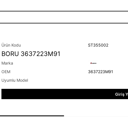
ST355002
BORU 3637223M91
3637223M91
Giriş 