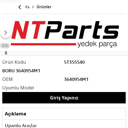
Anasayfa
Ürünler
5/5
ST355540
BORU 3640954M1
3640954M1
Giriş Yapınız
Açıklama
Uyumlu Araçlar