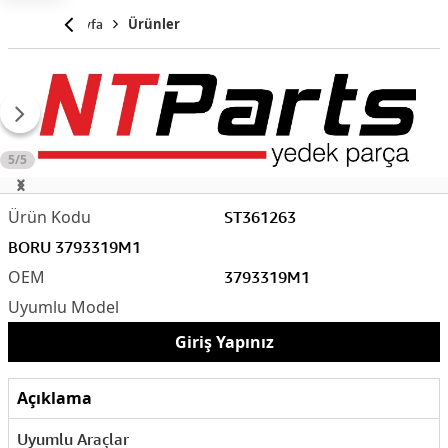
Anasayfa
Ürünler
5/5
ST361263
BORU 3793319M1
3793319M1
Giriş Yapınız
Açıklama
Uyumlu Araçlar