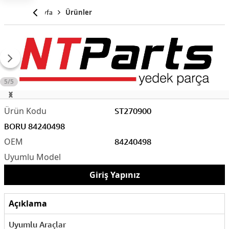
Anasayfa
Ürünler
5/5
ST270900
BORU 84240498
84240498
Giriş Yapınız
Açıklama
Uyumlu Araçlar